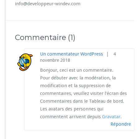
info@developpeur-windev.com
j
o
u
r
t
Commentaire
(1)
o
u
t
|
Un commentateur WordPress
4
l
novembre 2018
e
m
Bonjour, ceci est un commentaire.
o
Pour débuter avec la modération, la
n
modification et la suppression de
d
e !
commentaires, veuillez visiter l’écran des
Commentaires dans le Tableau de bord.
Les avatars des personnes qui
commentent arrivent depuis
Gravatar
.
Répondre