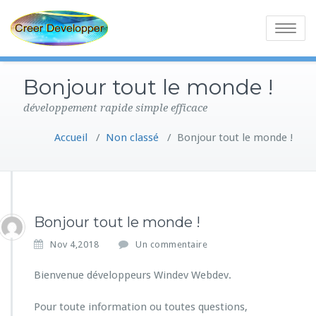
Toggle
navigatio
Bonjour tout le monde !
développement rapide simple efficace
Accueil
/
Non classé
/
Bonjour tout le monde !
Bonjour tout le monde !
s
Nov 4,2018
Un commentaire
u
r
Bienvenue développeurs Windev Webdev.
B
o
Pour toute information ou toutes questions,
n